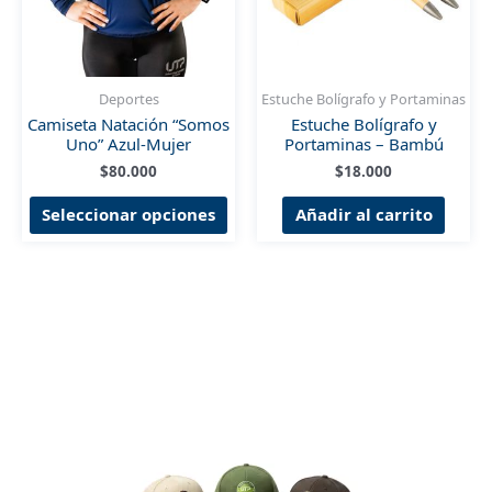
en
en
la
la
página
pág
de
de
Deportes
Estuche Bolígrafo y Portaminas
producto
pro
Camiseta Natación “Somos
Estuche Bolígrafo y
Uno” Azul-Mujer
Portaminas – Bambú
$
80.000
$
18.000
Este
Seleccionar opciones
Añadir al carrito
producto
tiene
múltiples
variantes.
Las
opciones
se
pueden
elegir
en
la
página