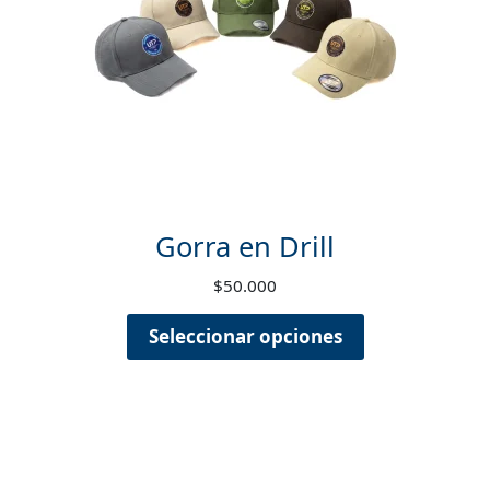
de
producto
Gorra en Drill
$
50.000
Seleccionar opciones