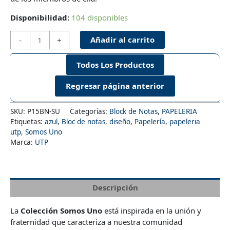
Disponibilidad:
104 disponibles
Block
Añadir al carrito
-
+
de
Notas
Todos Los Productos
"Somos
Uno"
-
Azul
SKU:
P15BN-SU
Categorías:
Block de Notas
,
PAPELERIA
cantidad
Etiquetas:
azul
,
Bloc de notas
,
diseño
,
Papelería
,
papeleria
utp
,
Somos Uno
Marca:
UTP
Descripción
La
Colección Somos Uno
está inspirada en la unión y
fraternidad que caracteriza a nuestra comunidad