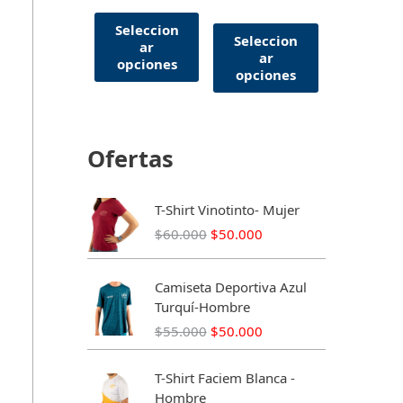
Seleccion
Seleccion
ar
ar
opciones
opciones
Ofertas
T-Shirt Vinotinto- Mujer
E
E
$
60.000
$
50.000
l
l
p
p
Camiseta Deportiva Azul
r
r
Turquí-Hombre
e
e
E
E
$
55.000
$
50.000
c
c
l
l
i
i
p
p
o
o
T-Shirt Faciem Blanca -
r
r
o
a
Hombre