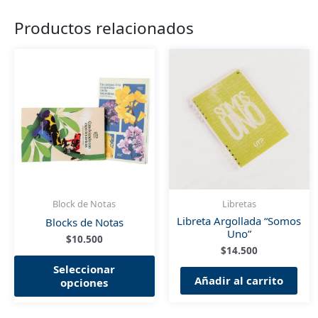
Productos relacionados
Block de Notas
Libretas
Libreta Argollada “Somos
Blocks de Notas
Uno”
$
10.500
$
14.500
Este
Seleccionar
producto
Añadir al carrito
opciones
tiene
múltiples