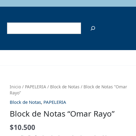
Rayo"
cantidad
Buscar
Inicio
/
PAPELERIA
/
Block de Notas
/ Block de Notas “Omar
Rayo”
Block de Notas
,
PAPELERIA
Block de Notas “Omar Rayo”
$
10.500