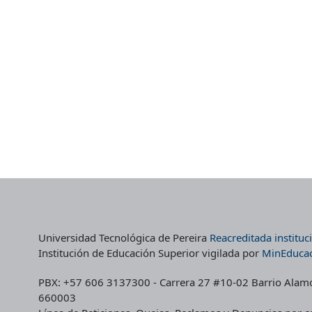
Universidad Tecnológica de Pereira
Reacreditada institu
Institución de Educación Superior vigilada por
MinEduca
PBX: +57 606 3137300 - Carrera 27 #10-02 Barrio Alamos 
660003