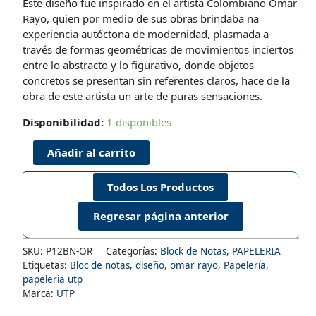
Este diseño fue inspirado en el artista Colombiano Omar
Rayo, quien por medio de sus obras brindaba na
experiencia autóctona de modernidad, plasmada a
través de formas geométricas de movimientos inciertos
entre lo abstracto y lo figurativo, donde objetos
concretos se presentan sin referentes claros, hace de la
obra de este artista un arte de puras sensaciones.
Disponibilidad:
1 disponibles
Block
Añadir al carrito
de
Notas
Todos Los Productos
"Omar
Rayo"
cantidad
SKU:
P12BN-OR
Categorías:
Block de Notas
,
PAPELERIA
Etiquetas:
Bloc de notas
,
diseño
,
omar rayo
,
Papelería
,
papeleria utp
Marca:
UTP