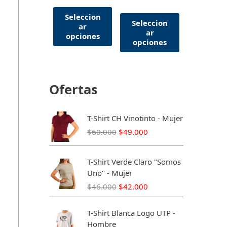
Seleccion
Seleccion
ar
ar
opciones
opciones
Ofertas
T-Shirt CH Vinotinto - Mujer
E
E
$
60.000
$
49.000
l
l
p
p
T-Shirt Verde Claro "Somos
r
r
Uno" - Mujer
e
e
E
E
$
46.000
$
42.000
c
c
l
l
i
i
p
p
o
o
T-Shirt Blanca Logo UTP -
r
r
o
a
Hombre