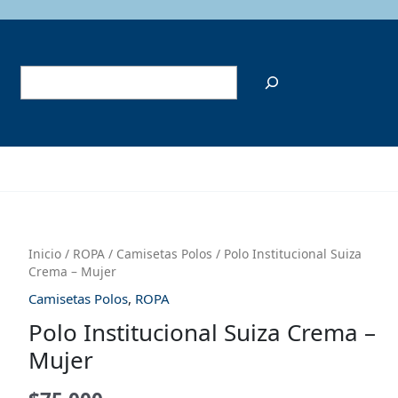
Buscar
Inicio
/
ROPA
/
Camisetas Polos
/ Polo Institucional Suiza
Crema – Mujer
Camisetas Polos
,
ROPA
Polo Institucional Suiza Crema –
Mujer