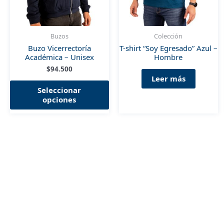
Buzos
Colección
Buzo Vicerrectoría
T-shirt “Soy Egresado” Azul –
Académica – Unisex
Hombre
$
94.500
Leer más
Este
Seleccionar
producto
opciones
tiene
múltiples
variantes.
Las
opciones
se
pueden
elegir
en
la
página