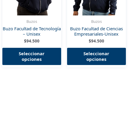
Buzos
Buzos
Buzo Facultad de Tecnología
Buzo Facultad de Ciencias
– Unisex
Empresariales-Unisex
$
94.500
$
94.500
Este
Est
Seleccionar
Seleccionar
producto
pro
opciones
opciones
tiene
tie
múltiples
múl
variantes.
var
Las
Las
opciones
opc
se
se
pueden
pu
elegir
ele
en
en
la
la
página
pág