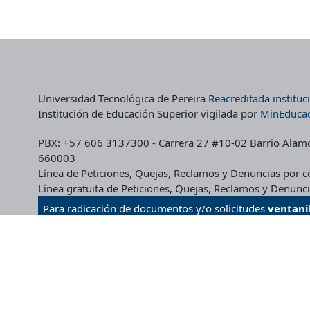
de
de
producto
pro
Universidad Tecnológica de Pereira
Reacreditada institu
Institución de Educación Superior vigilada por
MinEduca
PBX: +57 606 3137300 - Carrera 27 #10-02 Barrio Alamos 
660003
Línea de Peticiones, Quejas, Reclamos y Denuncias por
Línea gratuita de Peticiones, Quejas, Reclamos y Denun
Para radicación de documentos y/o solicitudes
ventani
Canales de atención Institucionales
-
Mapa del Sitio
Términos y Condiciones CRIE
-
Políticas de Seguridad de 
Desarrollado por:
CRIE - Desarrollo y Administración We