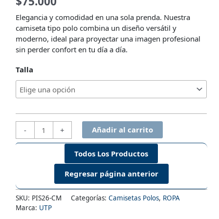
$
75.000
Elegancia y comodidad en una sola prenda. Nuestra
camiseta tipo polo combina un diseño versátil y
moderno, ideal para proyectar una imagen profesional
sin perder confort en tu día a día.
Talla
Polo
Añadir al carrito
-
+
Institucional
Suiza
Todos Los Productos
Crema
-
Mujer
cantidad
SKU:
PIS26-CM
Categorías:
Camisetas Polos
,
ROPA
Marca:
UTP