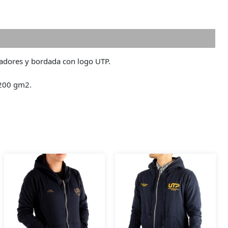
rmación adicional
vadores y bordada con logo UTP.
200 gm2.