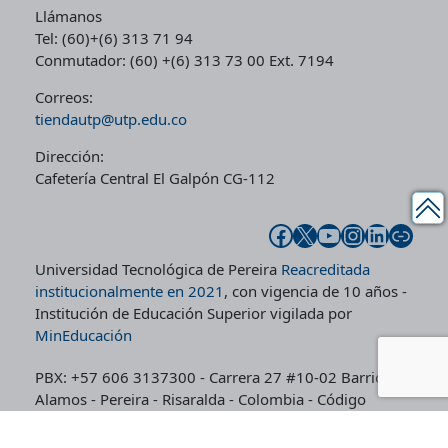
Llámanos
:
9
.
0
.
Tel: (60)+(6) 313 71 94
$
.
0
.
Conmutador: (60) +(6) 313 73 00 Ext. 7194
6
0
0
0
0
0
Correos:
.
0
tiendautp@utp.edu.co
.
0
.
Dirección:
0
Cafetería Central El Galpón CG-112
0
.
Facebook
X
YouTube
Instagram
LinkedIn
Enlace
Universidad Tecnológica de Pereira
Reacreditada
institucionalmente en 2021
, con vigencia de 10 años -
Institución de Educación Superior vigilada por
MinEducación
PBX: +57 606 3137300 - Carrera 27 #10-02 Barrio
Alamos - Pereira - Risaralda - Colombia - Código
postal: 660003
Línea de Peticiones, Quejas, Reclamos y Denuncias por