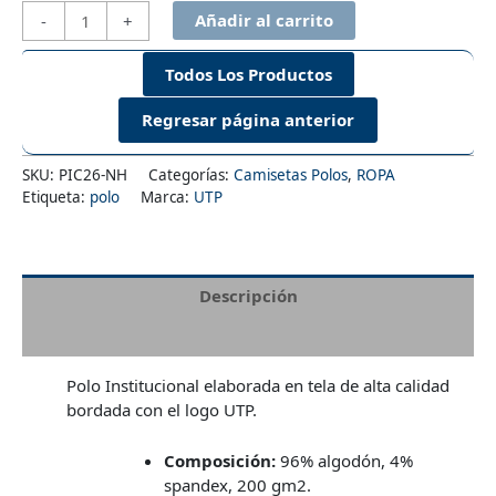
Polo
Añadir al carrito
-
+
Institucional
Corea
Todos Los Productos
Negro
-
Hombre
cantidad
SKU:
PIC26-NH
Categorías:
Camisetas Polos
,
ROPA
Etiqueta:
polo
Marca:
UTP
Descripción
Información adicional
Polo Institucional elaborada en tela de alta calidad
bordada con el logo UTP.
Composición:
96% algodón, 4%
spandex, 200 gm2.