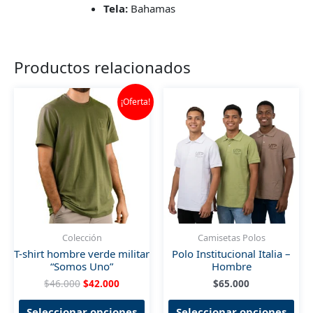
Tela:
Bahamas
Productos relacionados
¡Oferta!
Colección
Camisetas Polos
T-shirt hombre verde militar
Polo Institucional Italia –
“Somos Uno”
Hombre
El
El
$
46.000
$
42.000
$
65.000
precio
precio
Este
Est
original
actual
Seleccionar opciones
Seleccionar opciones