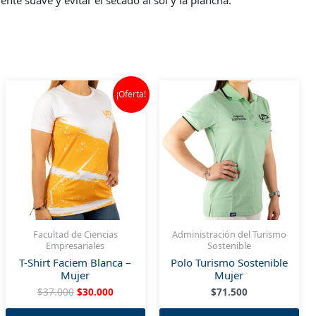
te suave y evitar el secado al sol y la plancha.
¡Oferta!
Facultad de Ciencias
Administración del Turismo
Empresariales
Sostenible
T-Shirt Faciem Blanca –
Polo Turismo Sostenible
Mujer
Mujer
El
El
$
37.000
$
30.000
$
71.500
ste
precio
precio
Este
Est
roducto
original
actual