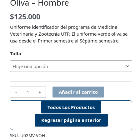
Oliva – Hombre
$
125.000
Uniforme identificador del programa de Medicina
Veterinaria y Zootecnia UTP. El uniforme verde oliva se
usa desde el Primer semestre al Séptimo semestre.
Talla
Uniforme
Añadir al carrito
-
+
de
Medicina
Todos Los Productos
Veterinaria
y
Zootecnia
Verde
SKU:
U02MV-VOH
Oliva