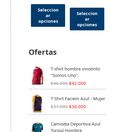
Seleccion
Seleccion
ar
ar
opciones
opciones
Ofertas
T-shirt hombre vinotinto
"Somos Uno".
E
E
$
46.000
$
42.000
l
l
p
p
T-Shirt Faciem Azul - Mujer
r
r
E
E
$
37.000
$
30.000
e
e
l
l
c
c
p
p
i
i
Camiseta Deportiva Azul
r
r
o
o
Turquí-Hombre
e
e