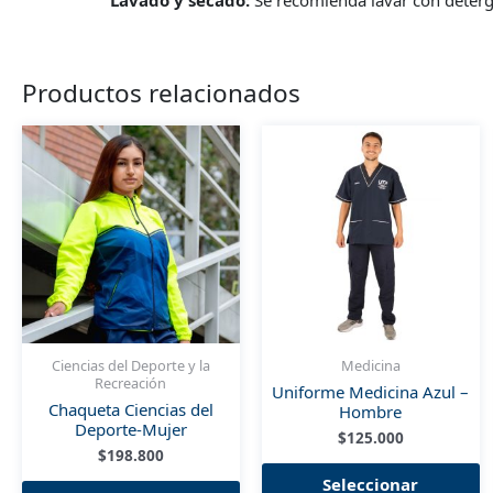
Lavado y secado:
Se recomienda lavar con detergen
Productos relacionados
Ciencias del Deporte y la
Medicina
Recreación
Uniforme Medicina Azul –
Chaqueta Ciencias del
Hombre
Deporte-Mujer
$
125.000
$
198.800
E
Este
Seleccionar
p