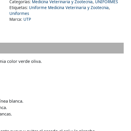
Categorías:
Medicina Veterinaria y Zootecnia
,
UNIFORMES
-
Etiquetas:
Uniforme Medicina Veterinaria y Zootecnia
,
Hombre
Uniformes
cantidad
Marca:
UTP
rmación adicional
ia color verde oliva.
ínea blanca.
nca.
lancas.