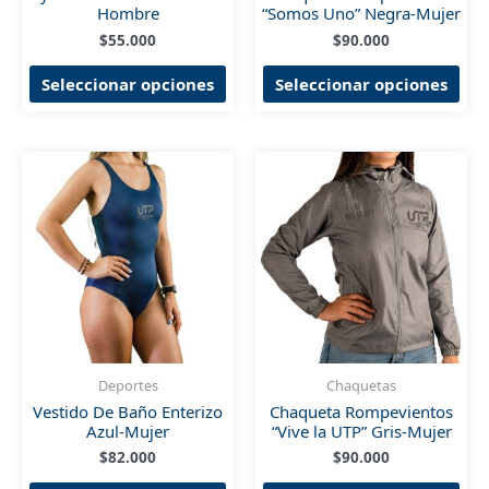
Hombre
“Somos Uno” Negra-Mujer
$
55.000
$
90.000
Este
Est
Seleccionar opciones
Seleccionar opciones
producto
pro
tiene
tien
múltiples
múl
variantes.
vari
Las
Las
opciones
opc
se
se
pueden
pue
elegir
eleg
en
en
la
la
página
pág
de
de
Deportes
Chaquetas
producto
pro
Vestido De Baño Enterizo
Chaqueta Rompevientos
Azul-Mujer
“Vive la UTP” Gris-Mujer
$
82.000
$
90.000
Este
Est