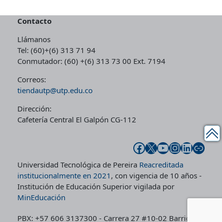
e
:
$
.
0
.
r
$
6
0
0
Contacto
a
6
0
0
0
Llámanos
:
5
.
0
.
Tel: (60)+(6) 313 71 94
$
.
0
.
Conmutador: (60) +(6) 313 73 00 Ext. 7194
7
0
0
0
0
0
Correos:
.
0
tiendautp@utp.edu.co
.
0
.
Dirección:
0
Cafetería Central El Galpón CG-112
0
.
Facebook
X
YouTube
Instagram
LinkedIn
Enlace
Universidad Tecnológica de Pereira
Reacreditada
institucionalmente en 2021
, con vigencia de 10 años -
Institución de Educación Superior vigilada por
MinEducación
PBX: +57 606 3137300 - Carrera 27 #10-02 Barrio