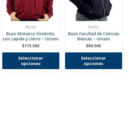
Buzos
Buzos
Buzo Monarca Vinotinto,
Buzo Facultad de Ciencias
con capota y cierre – Unisex
Básicas – Unisex
$
115.500
$
94.500
ste
Este
Est
Seleccionar
Seleccionar
roducto
producto
pro
opciones
opciones
iene
tiene
tie
últiples
múltiples
múl
ariantes.
variantes.
var
as
Las
Las
pciones
opciones
opc
e
se
se
ueden
pueden
pu
egir
elegir
ele
n
en
en
la
la