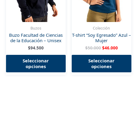
Buzos
Colección
Buzo Facultad de Ciencias
T-shirt “Soy Egresado” Azul –
de la Educación – Unisex
Mujer
El
El
$
94.500
$
50.000
$
46.000
precio
precio
Este
E
original
actual
Seleccionar
Seleccionar
producto
p
era:
es:
opciones
opciones
$50.000.
$46.000.
tiene
t
múltiples
m
variantes.
v
Las
L
opciones
o
se
s
pueden
p
elegir
el
en
e
la
la