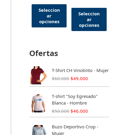
Seleccion
Seleccion
ar
ar
opciones
opciones
Ofertas
T-Shirt CH Vinotinto - Mujer
E
E
$
60.000
$
49.000
l
l
p
p
T-shirt "Soy Egresado"
r
r
Blanca - Hombre
e
e
E
E
$
50.000
$
46.000
c
c
l
l
i
i
p
p
o
o
Buzo Deportivo Crop -
r
r
o
a
Mujer