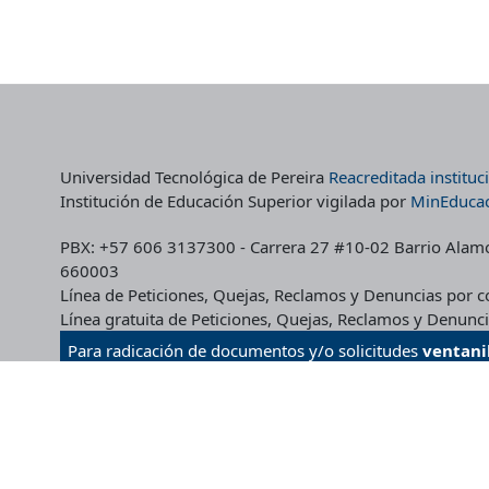
ágina
página
pág
e
de
de
roducto
producto
pro
Universidad Tecnológica de Pereira
Reacreditada institu
Institución de Educación Superior vigilada por
MinEduca
PBX: +57 606 3137300 - Carrera 27 #10-02 Barrio Alamos 
660003
Línea de Peticiones, Quejas, Reclamos y Denuncias por
Línea gratuita de Peticiones, Quejas, Reclamos y Denun
Para radicación de documentos y/o solicitudes
ventani
Canales de atención Institucionales
-
Mapa del Sitio
Términos y Condiciones CRIE
-
Políticas de Seguridad de 
Desarrollado por:
CRIE - Desarrollo y Administración We