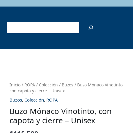
Buscar
Inicio
/
ROPA
/
Colección
/
Buzos
/ Buzo Mónaco Vinotinto,
con capota y cierre – Unisex
Buzos
,
Colección
,
ROPA
Buzo Mónaco Vinotinto, con
capota y cierre – Unisex