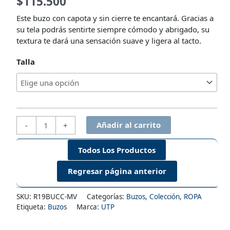
$
115.500
Este buzo con capota y sin cierre te encantará. Gracias a
su tela podrás sentirte siempre cómodo y abrigado, su
textura te dará una sensación suave y ligera al tacto.
Talla
Buzo
Añadir al carrito
-
+
Mónaco
Vinotinto,
Todos Los Productos
con
capota
y
cierre
SKU:
R19BUCC-MV
Categorías:
Buzos
,
Colección
,
ROPA
-
Etiqueta:
Buzos
Marca:
UTP
Unisex
cantidad