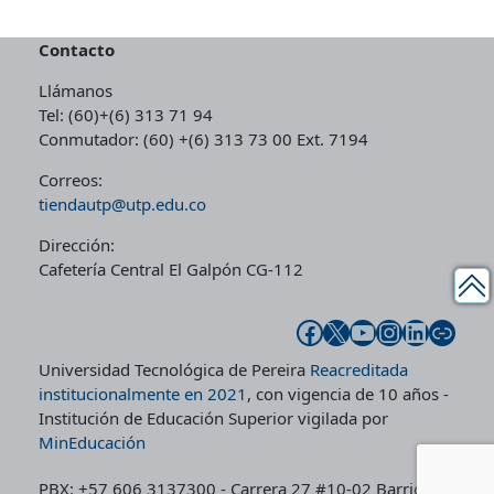
e
:
$
.
0
.
r
$
6
0
0
Contacto
a
4
0
0
0
Llámanos
:
6
.
0
.
Tel: (60)+(6) 313 71 94
$
.
0
.
Conmutador: (60) +(6) 313 73 00 Ext. 7194
5
0
0
0
0
0
Correos:
.
0
tiendautp@utp.edu.co
.
0
.
Dirección:
0
Cafetería Central El Galpón CG-112
0
.
Facebook
X
YouTube
Instagram
LinkedIn
Enlace
Universidad Tecnológica de Pereira
Reacreditada
institucionalmente en 2021
, con vigencia de 10 años -
Institución de Educación Superior vigilada por
MinEducación
PBX: +57 606 3137300 - Carrera 27 #10-02 Barrio