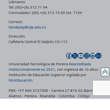
Llámanos
Tel: (60)+(6) 313 71 94
Conmutador: (60) +(6) 313 73 00 Ext. 7194
Correos:
tiendautp@utp.edu.co
Dirección:
Cafetería Central El Galpón CG-112
Facebook
X
YouTube
Instagram
LinkedIn
Enlace
Universidad Tecnológica de Pereira
Reacreditada
institucionalmente en 2021
, con vigencia de 10 años -
Institución de Educación Superior vigilada por
MinEducación
PBX: +57 606 3137300 - Carrera 27 #10-02 Barrio
Alamos - Pereira - Risaralda - Colombia - Código
postal: 660003
Línea de Peticiones, Quejas, Reclamos y Denuncias por