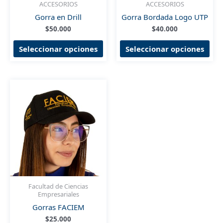
ACCESORIOS
ACCESORIOS
Gorra en Drill
Gorra Bordada Logo UTP
$
50.000
$
40.000
Este
Est
Seleccionar opciones
Seleccionar opciones
producto
pro
tiene
tien
múltiples
múl
variantes.
vari
Las
Las
opciones
opc
se
se
pueden
pue
elegir
eleg
en
en
la
la
página
pág
de
de
Facultad de Ciencias
Empresariales
producto
pro
Gorras FACIEM
$
25.000