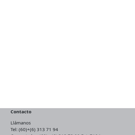
Contacto
Llámanos
Tel: (60)+(6) 313 71 94