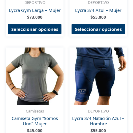
DEPORTIVO
DEPORTIVO
Lycra Gym Larga – Mujer
Lycra 3/4 Azul – Mujer
$
73.000
$
55.000
Este
Est
Seleccionar opciones
Seleccionar opciones
producto
pro
tiene
tien
múltiples
múl
variantes.
vari
Las
Las
opciones
opc
se
se
pueden
pue
elegir
eleg
en
en
la
la
página
pág
de
de
Camisetas
DEPORTIVO
producto
pro
Camiseta Gym “Somos
Lycra 3/4 Natación Azul –
Uno”-Mujer
Hombre
$
45.000
$
55.000