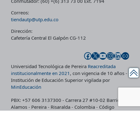
Conmutador: (60) +(6) 313 73 00 Ext. 7194
Correos:
tiendautp@utp.edu.co
Dirección:
Cafetería Central El Galpón CG-112
Facebook
X
YouTube
Instagram
LinkedIn
Enlace
Universidad Tecnológica de Pereira
Reacreditada
institucionalmente en 2021
, con vigencia de 10 años -
Institución de Educación Superior vigilada por
MinEducación
PBX: +57 606 3137300 - Carrera 27 #10-02 Barrio
Alamos - Pereira - Risaralda - Colombia - Código
postal: 660003
Línea de Peticiones, Quejas, Reclamos y Denuncias por
corrupción: +57 606 3137211
Línea gratuita de Peticiones, Quejas, Reclamos y